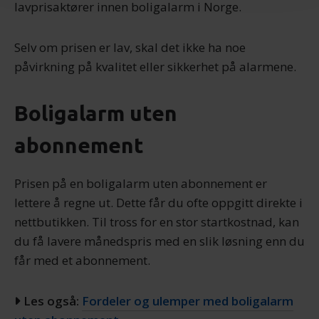
Vi bruker informasjonskapsler for å gi innhold og
lavprisaktører innen boligalarm i Norge.
annonser et personlig preg, for å levere sosiale
mediefunksjoner og for å analysere trafikken vår. Vi deler
Selv om prisen er lav, skal det ikke ha noe
dessuten informasjon om hvordan du bruker nettstedet
påvirkning på kvalitet eller sikkerhet på alarmene.
vårt, med partnerne våre innen sosiale medier,
annonsering og analysearbeid, som kan kombinere den
med annen informasjon du har gjort tilgjengelig for dem,
Boligalarm uten
eller som de har samlet inn gjennom din bruk av
abonnement
tjenestene deres.
Prisen på en boligalarm uten abonnement er
lettere å regne ut. Dette får du ofte oppgitt direkte i
nettbutikken. Til tross for en stor startkostnad, kan
du få lavere månedspris med en slik løsning enn du
får med et abonnement.
Les også:
Fordeler og ulemper med boligalarm