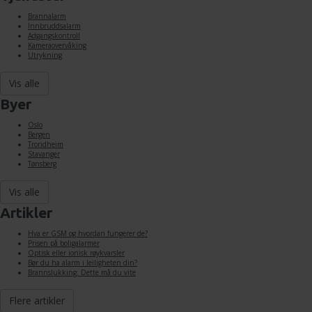
Brannalarm
Innbruddsalarm
Adgangskontroll
Kameraovervåking
Utrykning
Vis alle
Byer
Oslo
Bergen
Trondheim
Stavanger
Tønsberg
Vis alle
Artikler
Hva er GSM og hvordan fungerer de?
Prisen på boligalarmer
Optisk eller ionisk røykvarsler
Bør du ha alarm i leiligheten din?
Brannslukking: Dette må du vite
Flere artikler