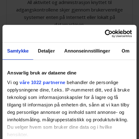
All aktivitet og administrasjon knyttet til
adgangskontrollene skjer gjennom brukervennlige
systemer enten på Internett eller lokalt på
datamaskinen.
Sikre verdier
Samtykke
Detaljer
Annonseinnstillinger
Om
Alle kontorer og bedrifter sitter på svært mange
Ansvarlig bruk av dataene dine
verdier som må beskyttes.
Vi og
våre 1022 partnerne
behandler de personlige
opplysningene dine, f.eks. IP-nummeret ditt, ved å bruke
Én ting er å ha alarm, men i tillegg kan det være
teknologi som informasjonskapsler for å lagre og få
både lurt og praktisk å ha kontroll over hvem som
tilgang til informasjon på enheten din, sånn at vi kan tilby
har tilgang til ulike dører og rom.
deg personlige annonser og innhold samt annonse- og
innholdsmåling, målgruppestatistikk og produktutvikling.
Gode sikkerhetssystemer består av deler som
Du velger hvem som bruker dine data og i hvilke
fungerer godt sammen, og som garanterer
hensikter.