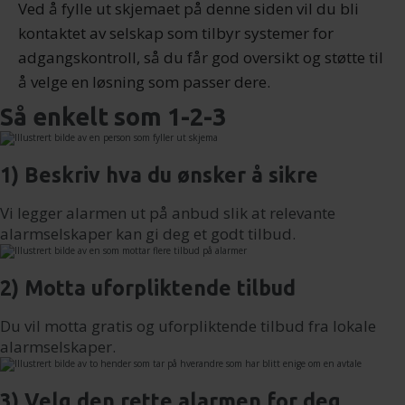
med annen informasjon du har gjort tilgjengelig for dem,
Ved å fylle ut skjemaet på denne siden vil du bli
eller som de har samlet inn gjennom din bruk av
kontaktet av selskap som tilbyr systemer for
tjenestene deres.
adgangskontroll, så du får god oversikt og støtte til
å velge en løsning som passer dere.
Så enkelt som 1-2-3
1) Beskriv hva du ønsker å sikre
Vi legger alarmen ut på anbud slik at relevante
alarmselskaper kan gi deg et godt tilbud.
2) Motta uforpliktende tilbud
Du vil motta gratis og uforpliktende tilbud fra lokale
alarmselskaper.
3) Velg den rette alarmen for deg