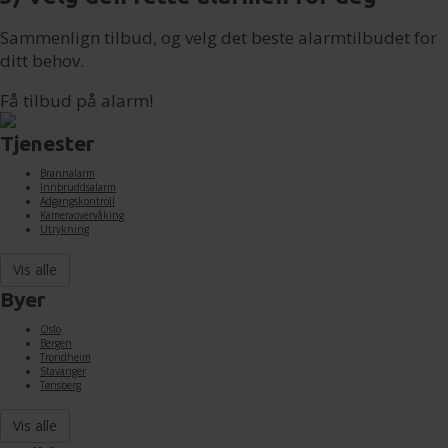
Sammenlign tilbud, og velg det beste alarmtilbudet for
ditt behov.
Få tilbud på alarm!
Tjenester
Brannalarm
Innbruddsalarm
Adgangskontroll
Kameraovervåking
Utrykning
Vis alle
Byer
Oslo
Bergen
Trondheim
Stavanger
Tønsberg
Vis alle