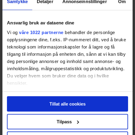
Samtykke
Detaljer
Annonseinnstillinger
Om
Verisure
har på sin side en bredbåndsbasert
løsning som standard for sin «VBOX». Verisure
Ansvarlig bruk av dataene dine
begrunner dette med at kablet alarm gir en mer
Vi og
våre 1022 partnerne
behandler de personlige
jevn og sikker funksjon enn en trådløs løsning. Den
opplysningene dine, f.eks. IP-nummeret ditt, ved å bruke
modellen som følger med standardpakkene har
teknologi som informasjonskapsler for å lagre og få
imidlertid mulighet til å bruke både bredbånd og
tilgang til informasjon på enheten din, sånn at vi kan tilby
GSM. Dobbeltløsning med GSM er tilbudt som en
deg personlige annonser og innhold samt annonse- og
sikring i tilfelle nettveksledningen skulle bli dratt
innholdsmåling, målgruppestatistikk og produktutvikling.
Du velger hvem som bruker dine data og i hvilke
ut, eller internett på annen måte skulle bli kuttet til
hensikter.
boligen.
Hvis du gir oss lov, vil vi også gjerne:
Hva er GSM?
Tillat alle cookies
Innhente informasjon om den geografiske
beliggenheten din, som kan være nøyaktig innenfor
flere meter
GSM hadde tidligere det franske navnet Groupe
Tilpass
Identifisere enheten din ved å aktivt skanne den
Spécial Mobile, men forkortelsen er nå bedre kjent
for bestemte karakteristikker (fingeravtrykk)