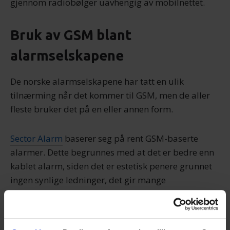
gjennom radiobølger uavhengig av mobilnettet.
Bruk av GSM blant
alarmselskapene
De norske alarmselskapene har tatt en ulik
tilnærming når det kommer til GSM, men de aller
fleste bruker det på en eller annen form.
Sector Alarm
baserer seg på rent GSM-baserte
alarmer. Dette begrunnes med at det er bedre enn
kablet alarm, siden det er estetisk penere grunnet
ingen synlige ledninger, det gir mange
valgmuligheter i plasseringen av sentralen («hjertet
av alarmen») og det påvirker ikke telefoni og
bredbånd i boligen på noen måte.